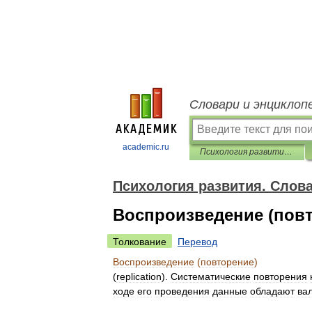
Словари и энциклоп
academic.ru
Психология развития. Словарь по книге
Психология развития. Слова
Воспроизведение (пов
Толкование
Перевод
Воспроизведение
(
повторение
)
(
replication
).
Систематические
повторения
ходе
его
проведения
данные
обладают
ва