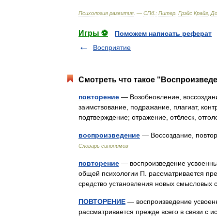
Психология
развития
. —
СПб
.
:
Питер
.
Грэйс
Крайг
,
Д
Игры ⚽
Поможем написать реферат
Восприятие
Смотреть что такое "Воспроизведе
повторение
— Возобновление, воссоздание
заимствование, подражание, плагиат, конт
подтверждение; отражение, отблеск, отгол
воспроизведение
— Воссоздание, повтор
Словарь синонимов
повторение
— воспроизведение усвоенных
общей психологии П. рассматривается преж
средство установления новых смысловых
ПОВТОРЕНИЕ
— воспроизведение усвоенн
рассматривается прежде всего в связи с и