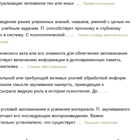
ктуализации человеком тех или иных …
Профессиональное
дение ранее усвоенных знаний, навыков, умений с целью их
учебным задачам. П. способствует прочному и глубокому
их в систему. С психологической… …
Новый словарь методических
ыкам)
ческого акта или его элемента для облегчения запоминания
бствует включению информации в долговременную память.
втоматизма …
Словарь дрессировщика
вольной или требующей волевых усилий обработкой информ.
ироком смысле заучивания наизусть, приводящее к
 сыграло видную роль в истории психологии. До… …
ловий запоминания и усвоения материала. П. заучиваемого
легчает его последующее воспроизведение. Важно
нтально установлено, что существует …
Большая советская