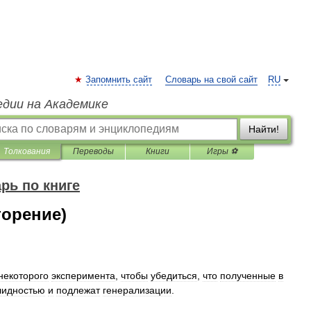
Запомнить сайт
Словарь на свой сайт
RU
едии на Академике
Найти!
Толкования
Переводы
Книги
Игры ⚽
рь по книге
торение)
некоторого
эксперимента
,
чтобы
убедиться
,
что
полученные
в
лидностью
и
подлежат
генерализации
.