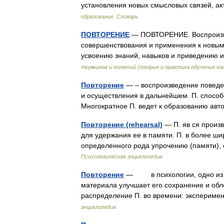
установления новых смысловых связей, а
образование. Словарь
ПОВТОРЕНИЕ
— ПОВТОРЕНИЕ. Воспроизве
совершенствования и применения к новым 
усвоению знаний, навыков и приведению 
терминов и понятий (теория и практика обучения яз
Повторение
— – воспроизведение поведен
и осуществления в дальнейшем. П. спосо
Многократное П. ведет к образованию а
Повторение (rehearsal)
— П. яв ся произ
для удержания ее в памяти. П. в более ш
определенного рода упрочению (памяти),
Психологическая энциклопедия
Повторение
— в психологии, одно из ус
материала улучшает его сохранение и об
распределение П. во времени: экспериме
энциклопедия