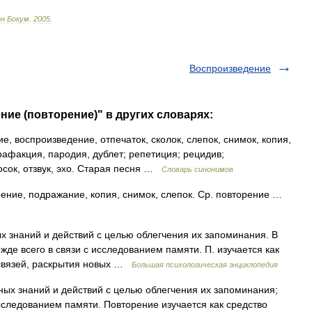
он
Бокум
.
2005
.
Воспроизведение
ние (повторение)" в других словарях:
, воспроизведение, отпечаток, сколок, слепок, снимок, копия,
рафакция, пародия, дублет; репетиция; рецидив;
осок, отзвук, эхо. Старая песня …
Словарь синонимов
ение, подражание, копия, снимок, слепок. Ср. повторение …
 знаний и действий с целью облегчения их запоминания. В
де всего в связи с исследованием памяти. П. изучается как
 связей, раскрытия новых …
Большая психологическая энциклопедия
ых знаний и действий с целью облегчения их запоминания;
сследованием памяти. Повторение изучается как средство