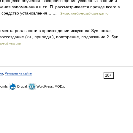
 процессе обучения: воспроизведение усвоенных знаний и
чения запоминания и т.п. П. рассматривается прежде всего в
как средство установления… …
Энциклопедический словарь по
мента реальности в произведении искусства’ Syn: показ,
воссоздание (кн., приподн.), повторение, подражание 2. Syn:
ловой лексики
ка
,
Реклама на сайте
18+
omla,
Drupal,
WordPress, MODx.