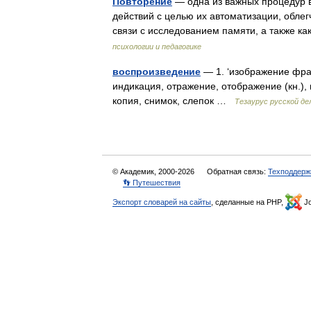
Повторение
— одна из важных процедур в
действий с целью их автоматизации, облег
связи с исследованием памяти, а также 
психологии и педагогике
воспроизведение
— 1. ‘изображение фраг
индикация, отражение, отображение (кн.), 
копия, снимок, слепок …
Тезаурус русской де
© Академик, 2000-2026
Обратная связь:
Техподдерж
👣 Путешествия
Экспорт словарей на сайты
, сделанные на PHP,
Jo